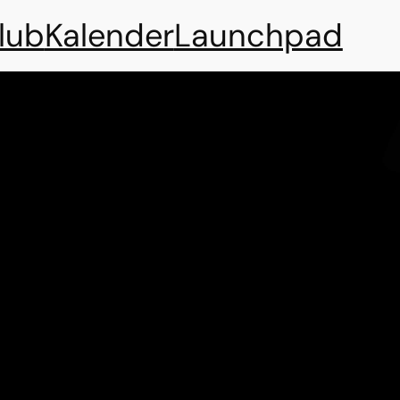
lub
Kalender
Launchpad