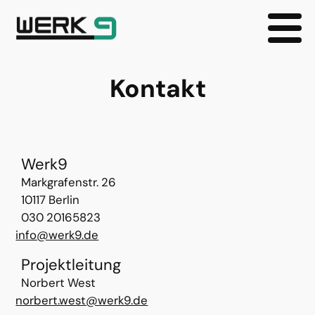
Zum
Kontakt
Inhalt
springen
Werk9
Markgrafenstr. 26
10117 Berlin
030 20165823
info@werk9.de
Projektleitung
Norbert West
norbert.west@werk9.de