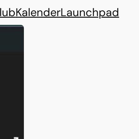
lub
Kalender
Launchpad