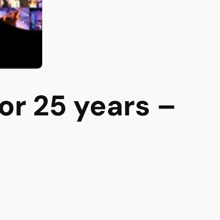
or 25 years –
ert und Party E