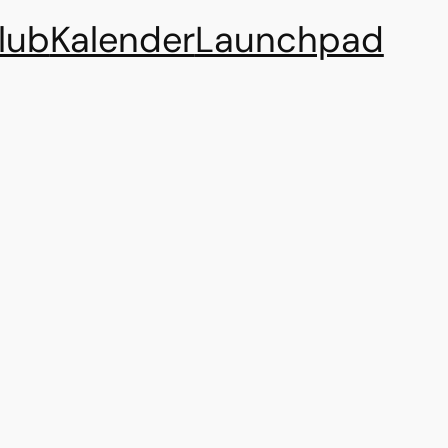
lub
Kalender
Launchpad