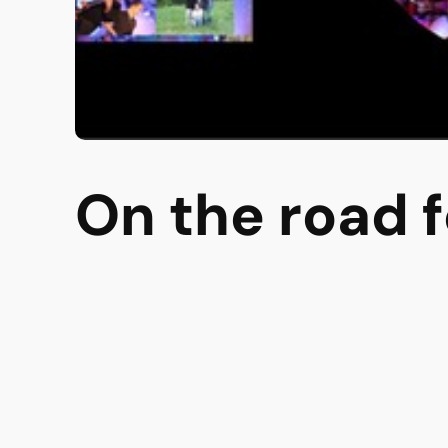
On the road f
Jubiläumskonz
06.06.26 | 19:00